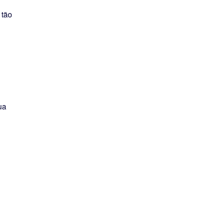
 tão
ua