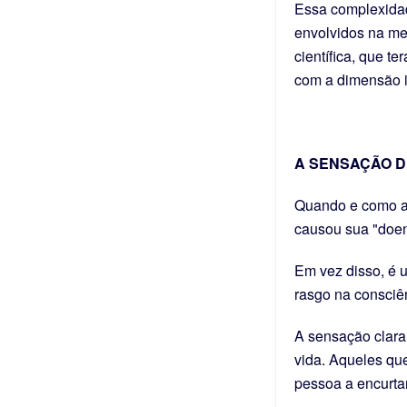
Essa complexidad
envolvidos na me
científica, que t
com a dimensão i
A SENSAÇÃO D
Quando e como a
causou sua "doe
Em vez disso, é 
rasgo na consciê
A sensação clara 
vida. Aqueles qu
pessoa a encurtar