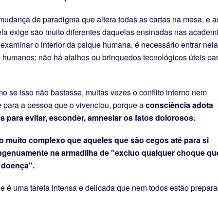
mudança de paradigma que altera todas as cartas na mesa, e a
ela exige são muito diferentes daquelas ensinadas nas academ
examinar o interior da psique humana, é necessário entrar nela
 humanos; não há atalhos ou brinquedos tecnológicos úteis pa
o se isso não bastasse, muitas vezes o conflito interno nem
e para a pessoa que o vivenciou, porque a
consciência adota
as para evitar, esconder, amnesiar os fatos dolorosos.
o muito complexo que aqueles que são cegos até para si
genuamente na armadilha de "excluo qualquer choque qu
a doença".
ue é uma tarefa intensa e delicada que nem todos estão prepar