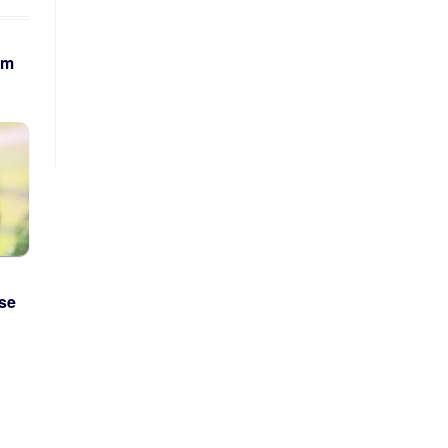
um
se