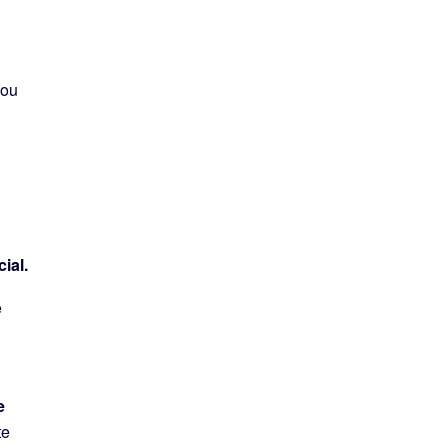
 ou
ial.
e
e
te