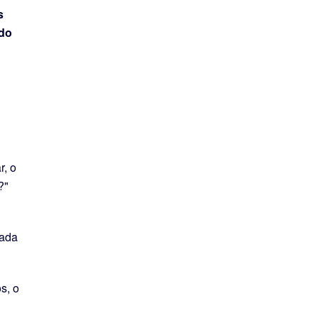
s
ido
r, o
?"
nada
s, o