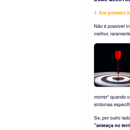
1- Em primeiro l
Não é possível in
melhor, raramente
morrer" quando o
sintomas específi
Se, por outro lad
"ameaça no terri