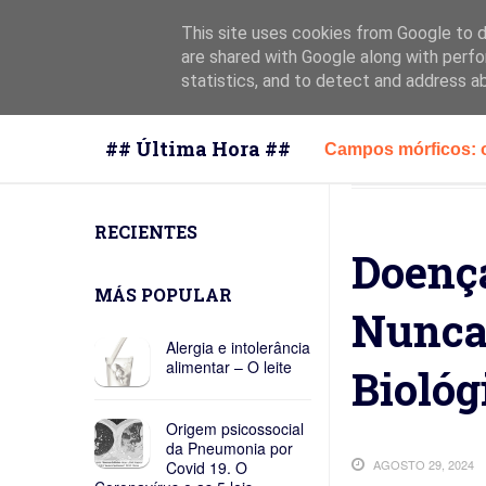
This site uses cookies from Google to de
are shared with Google along with perfo
statistics, and to detect and address a
## Última Hora ##
Interpretações par
A rotina diária dos
RECIENTES
Por que você fica 
Doenç
Fadiga digital e 'do
MÁS POPULAR
Nunca 
O Trilho: reflexo co
Alergia e intolerância
alimentar – O leite
Biológ
Emoções: é preciso
Origem psicossocial
Epidemias de gripe
da Pneumonia por
AGOSTO 29, 2024
Covid 19. O
O locus de controle