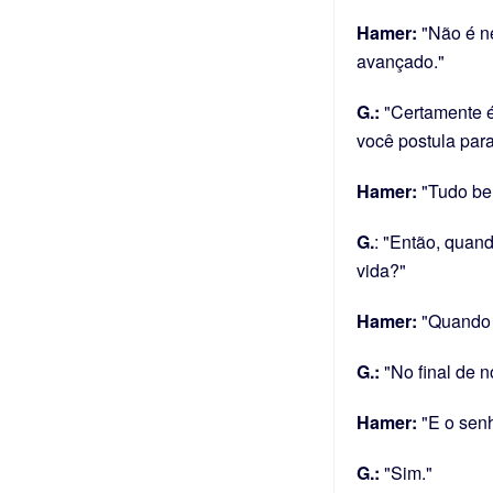
Hamer:
"Não é ne
avançado."
G.:
"Certamente é
você postula pa
Hamer:
"Tudo bem
G.
: "Então, quand
vida?"
Hamer:
"Quando o
G.:
"No final de 
Hamer:
"E o senh
G.:
"Sim."