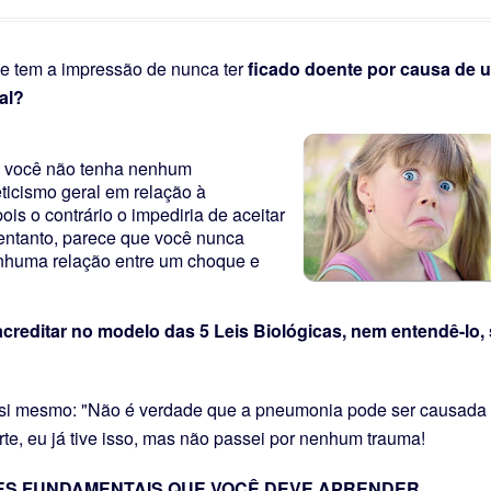
de origem psicossomática: relato de caso.
e tem a impressão de nunca ter
ficado doente por causa de 
 que são e seu significado biológico
al?
 você não tenha nenhum
ticismo geral em relação à
ois o contrário o impediria de aceitar
 entanto, parece que você nunca
nhuma relação entre um choque e
creditar no modelo das 5 Leis Biológicas, nem entendê-lo, 
 si mesmo: "Não é verdade que a pneumonia pode ser causada
e, eu já tive isso, mas não passei por nenhum trauma!
S FUNDAMENTAIS QUE VOCÊ DEVE APRENDER