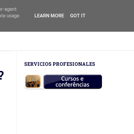
er-agent
rate usage
LEARN MORE
GOT IT
 BIOLÓGICAS
ETIOLOGIA
SITES
SERVICIOS PROFESIONALES
 - PARTE 2
?