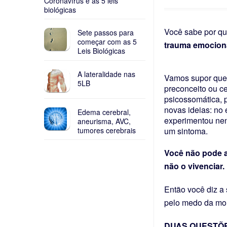
Coronavírus e as 5 leis
biológicas
Abscesso dentário 
Você sabe por qu
Sete passos para
Campos mórficos: o
começar com as 5
trauma emocion
Leis Biológicas
A lateralidade nas
Vamos supor que
5LB
preconceito ou ce
psicossomática, p
novas ideias: no
Edema cerebral,
experimentou ne
aneurisma, AVC,
tumores cerebrais
um sintoma.
Você não pode a
não o vivenciar.
Então você diz a
pelo medo da mort
DUAS QUESTÕE