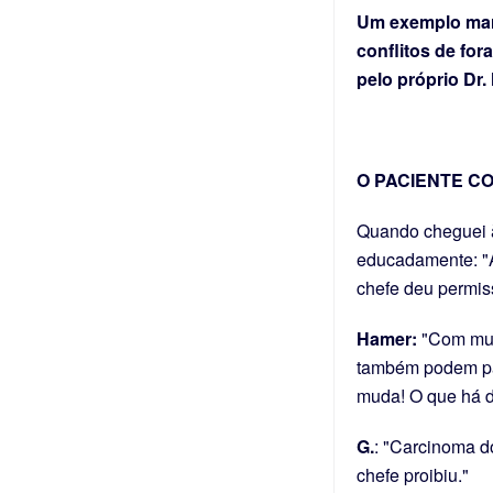
Um exemplo marc
conflitos de for
pelo próprio Dr.
O PACIENTE CO
Quando cheguei à
educadamente: "Ah
chefe deu permiss
Hamer:
"Com muit
também podem pas
muda! O que há d
G.
: "Carcinoma do
chefe proibiu."