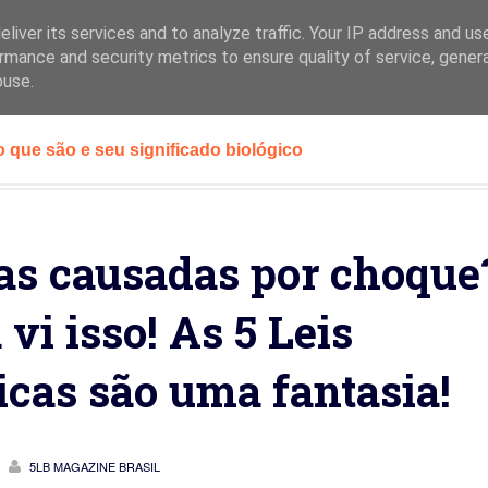
liver its services and to analyze traffic. Your IP address and us
rmance and security metrics to ensure quality of service, gene
HOME
PREMISSA
AS 5 LEIS
buse.
a masturbação e o câncer de próstata
 centenários mais famosos, o segredo da longevidade!
com os olhos cansados ​​e enjoados ao usar seu smartphone
as causadas por choque
enças' relacionadas à tecnologia - Parte 1
vi isso! As 5 Leis
ndicionado de um conflito biológico (Pavlov etc.)
icas são uma fantasia!
 educar os olhos para observá-las.
 e “contágio”: um dominó psicossocial.
5LB MAGAZINE BRASIL
 das doenças - erro fundamental de atribuição